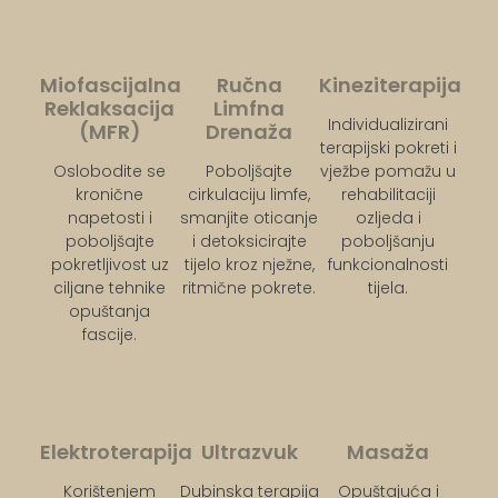
Miofascijalna
Ručna
Kineziterapija
Reklaksacija
Limfna
Individualizirani
(MFR)
Drenaža
terapijski pokreti i
Oslobodite se
Poboljšajte
vježbe pomažu u
kronične
cirkulaciju limfe,
rehabilitaciji
napetosti i
smanjite oticanje
ozljeda i
poboljšajte
i detoksicirajte
poboljšanju
pokretljivost uz
tijelo kroz nježne,
funkcionalnosti
ciljane tehnike
ritmične pokrete.
tijela.
opuštanja
fascije.
Elektroterapija
Ultrazvuk
Masaža
Korištenjem
Dubinska terapija
Opuštajuća i