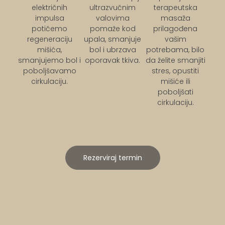
električnih
ultrazvučnim
terapeutska
impulsa
valovima
masaža
potičemo
pomaže kod
prilagođena
regeneraciju
upala, smanjuje
vašim
mišića,
bol i ubrzava
potrebama, bilo
smanjujemo bol i
oporavak tkiva.
da želite smanjiti
poboljšavamo
stres, opustiti
cirkulaciju.
mišiće ili
poboljšati
cirkulaciju.
Rezerviraj termin