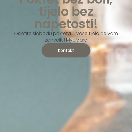
tijelo bez
napetosti!
Osjetite slobodu pokreta – vaše tijelo će vam
zahvaliti! MyoMare
Kontakt